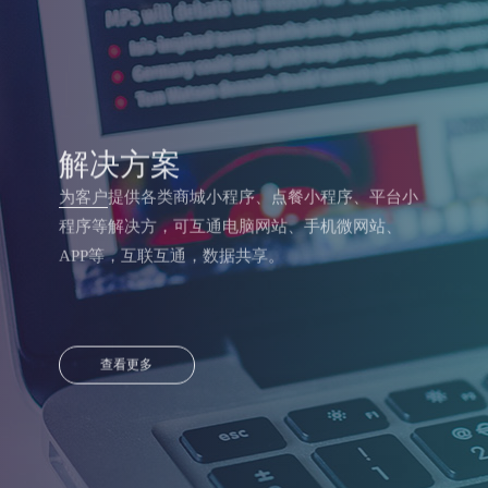
解决方案
为客户提供各类商城小程序、点餐小程序、平台小
程序等解决方，可互通电脑网站、手机微网站、
APP等，互联互通，数据共享。
查看更多