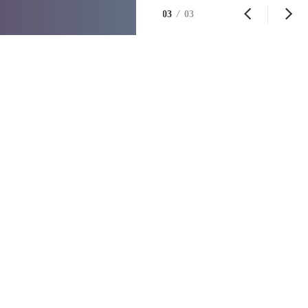
03
/
03
服务范围
Our Services
品牌网站建设
微信开发
企业 & 品牌官网设计
手机网站建设
集团 & 机构网站设计
微信网站建设
旅游网站建设
手机微商城
APP定制
英文外贸网站设计
企业微官网
IOS APP定制
各类手机网站定制
营销型网站建设
Android APP定制
商城系统APP
APP和网站数据互通